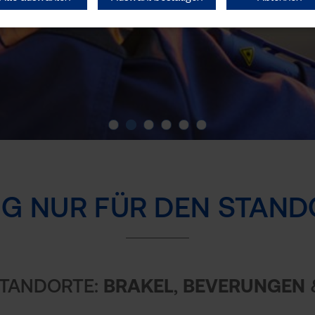
Slide 1
Slide 2
Slide 3
Slide 4
Slide 5
Slide 6
G NUR FÜR DEN STAND
STANDORTE:
BRAKEL
,
BEVERUNGEN