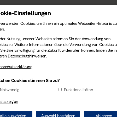
KONTAKT
TERMIN
AMTLICHE LEISTUNGEN
SCHADENGUTACHTEN
T
okie-Einstellungen
 verwenden Cookies, um Ihnen ein optimales Webseiten-Erlebnis zu
en.
 der Nutzung unserer Webseite stimmen Sie der Verwendung von
kies zu. Weitere Informationen über die Verwendung von Cookies 
Sie Ihre Einwilligung für die Zukunft widerrufen können, finden Sie in
eren Datenschutzhinweisen.
enschutzerklärung
DIREKTE TERMINBUCHUNG
chen Cookies stimmen Sie zu?
Sie möchten einen Termin vereinbaren? Wählen Sie Ihre
Notwendig
Funktionalitäten
Wunschtermin sofort und online aus.
ails zeigen
TERMIN ÜBER TÜV SÜD BUCHEN
Alle auswählen
Auswahl bestätigen
Ablehnen