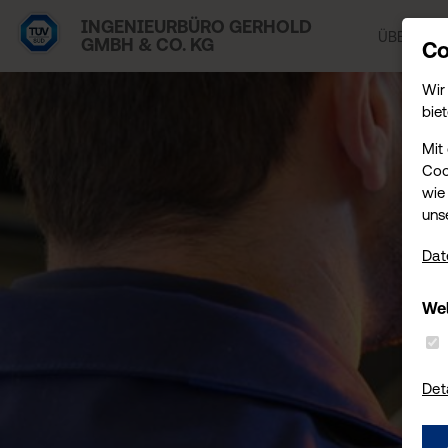
INGENIEURBÜRO GERHOLD
ÜBER UNS
GMBH & CO. KG
Co
Wir
biet
Mit
Coo
wie 
uns
Dat
Wel
Det