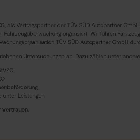
, als Vertragspartner der TÜV SÜD Autopartner GmbH, si
en Fahrzeugüberwachung organsiert. Wir führen Fahrze
rwachungsorganisation TÜV SÜD Autopartner GmbH dur
chriebenen Untersuchungen an. Dazu zählen unter ander
StVZO
ZO
nenbeförderung
e unter Leistungen
 Vertrauen.