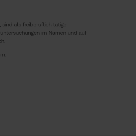
nd als freiberuflich tätige
uguntersuchungen im Namen und auf
ch.
em: