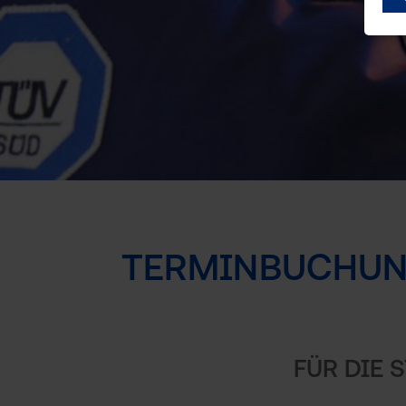
Slide 2 of 6
TERMINBUCHUN
FÜR DIE 