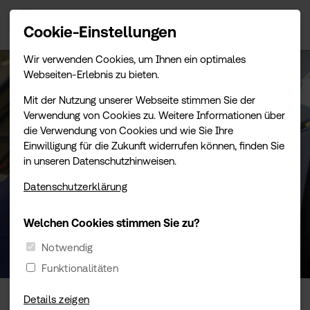
INGENIEURBÜRO
GERHOLD GMBH
Cookie-Einstellungen
& CO. KG
Wir verwenden Cookies, um Ihnen ein optimales
Webseiten-Erlebnis zu bieten.
Mit der Nutzung unserer Webseite stimmen Sie der
Verwendung von Cookies zu. Weitere Informationen über
die Verwendung von Cookies und wie Sie Ihre
Einwilligung für die Zukunft widerrufen können, finden Sie
in unseren Datenschutzhinweisen.
Datenschutzerklärung
Welchen Cookies stimmen Sie zu?
Notwendig
Funktionalitäten
Slide 1
Slide 2
Slide 3
Slide 2 of 3
Details zeigen