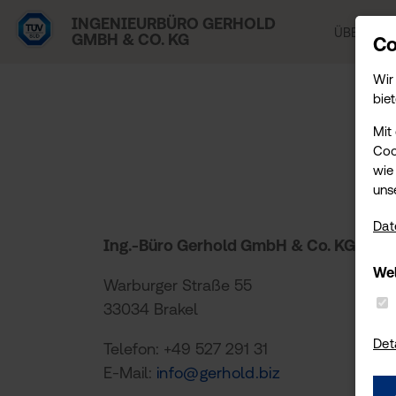
INGENIEURBÜRO GERHOLD
ÜBER UNS
GMBH & CO. KG
Co
Wir
biet
Mit
Coo
wie 
uns
Dat
Ing.-Büro Gerhold GmbH & Co. KG
Wel
Warburger Straße 55
33034 Brakel
Det
Telefon: +49 527 291 31
E-Mail:
info@gerhold.biz