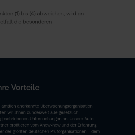
ten (1) bis (4) abweichen, wird an
zelfall die besonderen
hre Vorteile
s amtlich anerkannte Überwachungsorganisation
eten wir Ihnen bundesweit alle gesetzlich
rgeschriebenen Untersuchungen an. Unsere Auto
rtner profitieren vom Know-how und der Erfahrung
ner der größten deutschen Prüforganisationen – dem