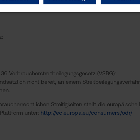
Frank Weber
z:
 36 Verbraucherstreitbeilegungsgesetz (VSBG):
dsätzlich nicht bereit, an einem Streitbeilegungsverfahr
men.
raucherrechtlichen Streitigkeiten stellt die europäisch
 Plattform unter:
http://ec.europa.eu/consumers/odr/