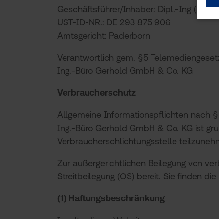
Geschäftsführer/Inhaber: Dipl.-Ing (FH) 
UST-ID-NR.: DE 293 875 906
Amtsgericht: Paderborn
Verantwortlich gem. §5 Telemediengeset
Ing.-Büro Gerhold GmbH & Co. KG
Verbraucherschutz
Allgemeine Informationspflichten nach §
Ing.-Büro Gerhold GmbH & Co. KG ist grun
Verbraucherschlichtungsstelle teilzuneh
Zur außergerichtlichen Beilegung von verb
Streitbeilegung (OS) bereit. Sie finden die
(1) Haftungsbeschränkung