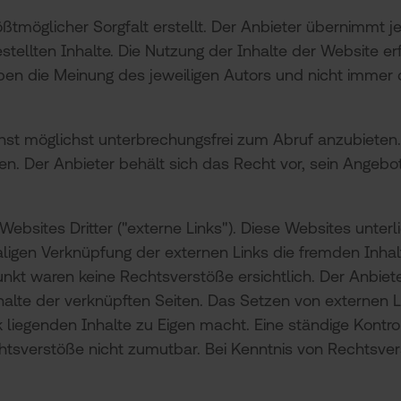
ßtmöglicher Sorgfalt erstellt. Der Anbieter übernimmt je
gestellten Inhalte. Die Nutzung der Inhalte der Website e
en die Meinung des jeweiligen Autors und nicht immer 
nst möglichst unterbrechungsfrei zum Abruf anzubieten. 
n. Der Anbieter behält sich das Recht vor, sein Angebot
bsites Dritter ("externe Links"). Diese Websites unterl
maligen Verknüpfung der externen Links die fremden Inhal
t waren keine Rechtsverstöße ersichtlich. Der Anbieter h
halte der verknüpften Seiten. Das Setzen von externen L
 liegenden Inhalte zu Eigen macht. Eine ständige Kontrol
htsverstöße nicht zumutbar. Bei Kenntnis von Rechtsve