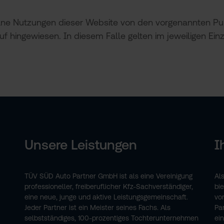
ne Nutzungen dieser Website von den vorgenannten Punk
f hingewiesen. In diesem Falle gelten im jeweiligen Ein
Unsere Leistungen
I
TÜV SÜD Auto Partner GmbH ist als eine Vereinigung
Al
professioneller, freiberuflicher Kfz-Sachverständiger,
bi
eine neue, junge und aktive Leistungsgemeinschaft.
vo
Jeder Partner ist ein Meister seines Fachs. Als
Pa
selbstständiges, 100-prozentiges Tochterunter­nehmen
ei