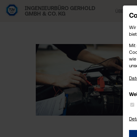
INGENIEURBÜRO GERHOLD
ÜBER UNS
GMBH & CO. KG
Co
Wir
biet
Mit
Coo
wie 
uns
Dat
Wel
Det