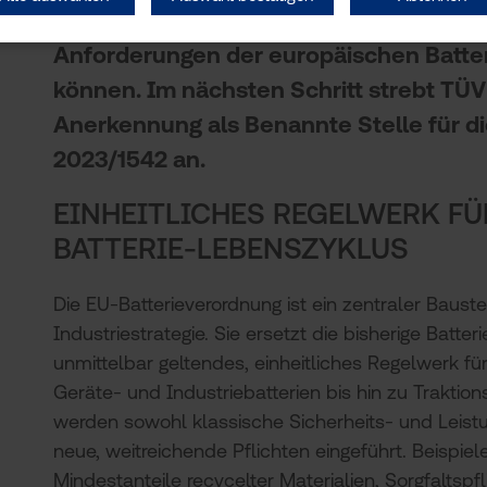
Unabhängigkeit und die technische Aus
Anforderungen der europäischen Batte
können. Im nächsten Schritt strebt T
Anerkennung als Benannte Stelle für di
2023/1542 an.
EINHEITLICHES REGELWERK F
BATTERIE-LEBENSZYKLUS
Die EU-Batterieverordnung ist ein zentraler Baust
Industriestrategie. Sie ersetzt die bisherige Batteri
unmittelbar geltendes, einheitliches Regelwerk fü
Geräte- und Industriebatterien bis hin zu Traktion
werden sowohl klassische Sicherheits- und Leist
neue, weitreichende Pflichten eingeführt. Beispie
Mindestanteile recycelter Materialien, Sorgfaltspfli