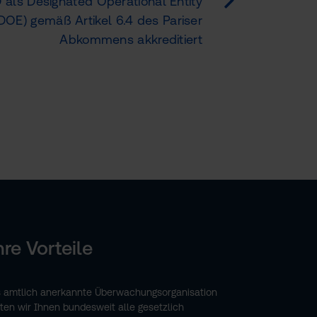
als Designated Operational Entity
DOE) gemäß Artikel 6.4 des Pariser
Abkommens akkreditiert
hre Vorteile
s amtlich anerkannte Überwachungsorganisation
eten wir Ihnen bundesweit alle gesetzlich