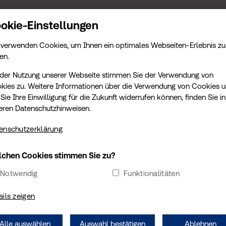
KONTAKT
TERMIN
AMTLICHE LEISTUNGEN
SCHADENGUTACHTEN
T
okie-Einstellungen
 verwenden Cookies, um Ihnen ein optimales Webseiten-Erlebnis zu
en.
 der Nutzung unserer Webseite stimmen Sie der Verwendung von
TÜV SÜD FÜR DIE EU
kies zu. Weitere Informationen über die Verwendung von Cookies 
Sie Ihre Einwilligung für die Zukunft widerrufen können, finden Sie in
BATTERIEVERORDNUN
eren Datenschutzhinweisen.
2023/1542 AKKREDIT
enschutzerklärung
chen Cookies stimmen Sie zu?
2. März 2026
Notwendig
Funktionalitäten
TÜV SÜD Denmark ApS ist seit dem 27. Fe
ails zeigen
Batterieverordnung (EU) 2023/1542 akkre
bescheinigt TÜV SÜD die Kompetenz, di
Alle auswählen
Auswahl bestätigen
Ablehnen