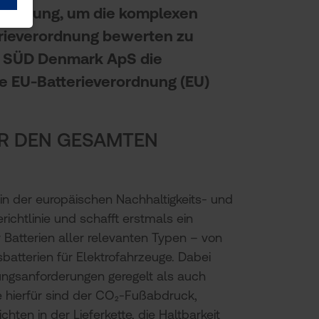
stattung, um die komplexen
rieverordnung bewerten zu
ÜV SÜD Denmark ApS die
e EU-Batterieverordnung (EU)
ÜR DEN GESAMTEN
ein der europäischen Nachhaltigkeits- und
erichtlinie und schafft erstmals ein
r Batterien aller relevanten Typen – von
sbatterien für Elektrofahrzeuge. Dabei
ungsanforderungen geregelt als auch
le hierfür sind der CO₂-Fußabdruck,
chten in der Lieferkette, die Haltbarkeit