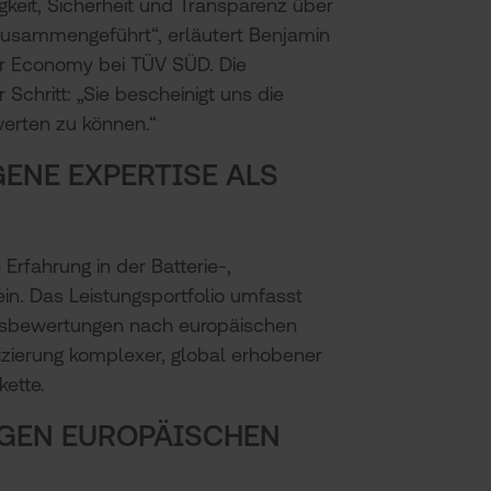
keit, Sicherheit und Transparenz über
usammengeführt“, erläutert Benjamin
r Economy bei TÜV SÜD. Die
 Schritt: „Sie bescheinigt uns die
erten zu können.“
ENE EXPERTISE ALS
Erfahrung in der Batterie-,
in. Das Leistungsportfolio umfasst
ätsbewertungen nach europäischen
fizierung komplexer, global erhobener
kette.
IGEN EUROPÄISCHEN