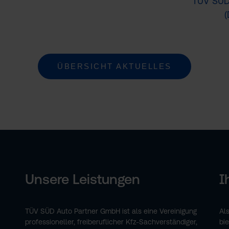
TÜV SÜD 
(
ÜBERSICHT AKTUELLES
Unsere Leistungen
I
TÜV SÜD Auto Partner GmbH ist als eine Vereinigung
Al
professioneller, freiberuflicher Kfz-Sachverständiger,
bi